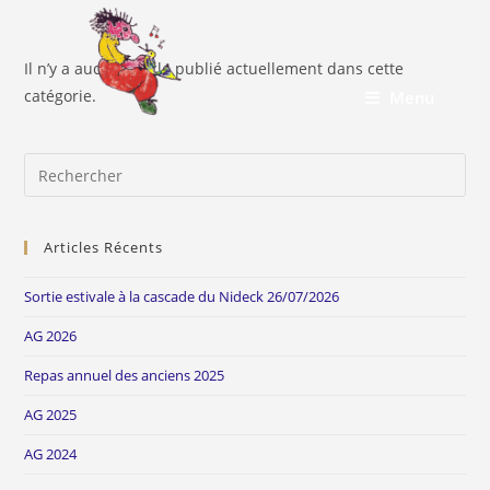
Skip
to
content
Il n’y a aucun article publié actuellement dans cette
catégorie.
Menu
Pre
Es
to
Articles Récents
clo
the
Sortie estivale à la cascade du Nideck 26/07/2026
sea
pan
AG 2026
Repas annuel des anciens 2025
AG 2025
AG 2024