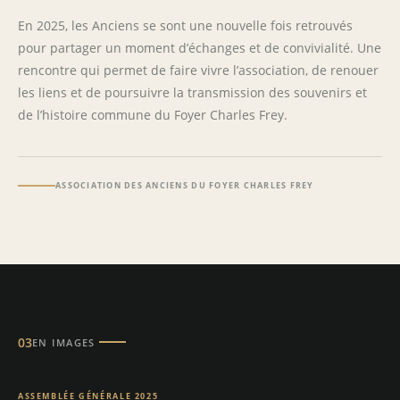
En 2025, les Anciens se sont une nouvelle fois retrouvés
pour partager un moment d’échanges et de convivialité. Une
rencontre qui permet de faire vivre l’association, de renouer
les liens et de poursuivre la transmission des souvenirs et
de l’histoire commune du Foyer Charles Frey.
ASSOCIATION DES ANCIENS DU FOYER CHARLES FREY
03
EN IMAGES
ASSEMBLÉE GÉNÉRALE 2025